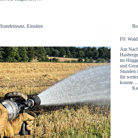
Brandeinsatz
,
Einsätze
Br
F0: Wald
Am Nachm
Hasberge
im Hügge
und Geor
Stunden 
für weite
konnte
Ka