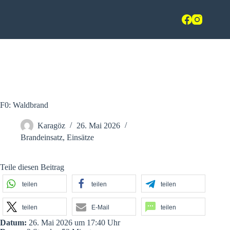
Zum
Freiwillige Feuerwehr Hasbergen
Inhalt
springen
im Landkreis Osnabrück
F0: Waldbrand
Karagöz
26. Mai 2026
Brandeinsatz
,
Einsätze
Teile diesen Beitrag
teilen
teilen
teilen
teilen
E-Mail
teilen
Datum:
26. Mai 2026 um 17:40 Uhr