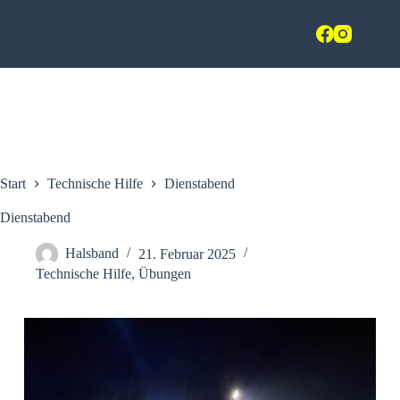
Zum
Freiwillige Feuerwehr Hasbergen
Inhalt
springen
im Landkreis Osnabrück
Start
Technische Hilfe
Dienstabend
Dienstabend
Halsband
21. Februar 2025
Technische Hilfe
,
Übungen