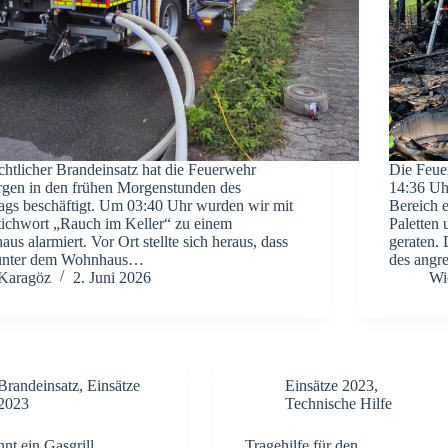
chtlicher Brandeinsatz hat die Feuerwehr
Die Feue
gen in den frühen Morgenstunden des
14:36 Uh
ags beschäftigt. Um 03:40 Uhr wurden wir mit
Bereich 
ichwort „Rauch im Keller“ zu einem
Paletten
us alarmiert. Vor Ort stellte sich heraus, dass
geraten.
 unter dem Wohnhaus…
des angr
Karagöz
2. Juni 2026
Wi
Brandeinsatz
,
Einsätze
Einsätze 2023
,
2023
Technische Hilfe
nnt ein Gasgrill
Tragehilfe für den