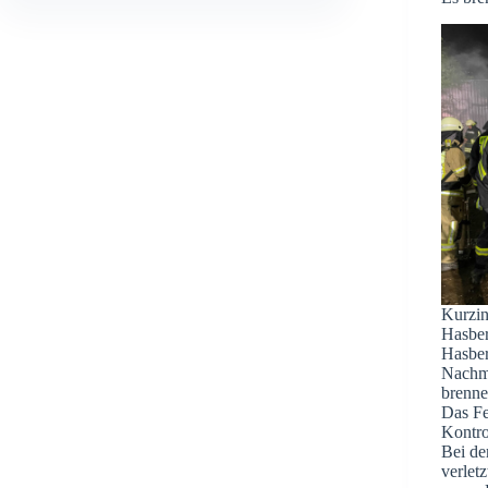
Kurzin
Hasbe
Hasbe
Nachmi
brenne
Das Fe
Kontro
Bei de
verletz