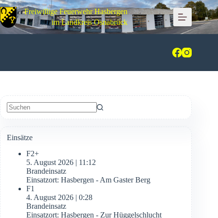
Zum
Freiwillige Feuerwehr Hasbergen
Inhalt
springen
im Landkreis Osnabrück
Keine
Ergebnisse
Einsätze
F2+
5. August 2026
|
11:12
Brandeinsatz
Einsatzort: Hasbergen - Am Gaster Berg
F1
4. August 2026
|
0:28
Brandeinsatz
Einsatzort: Hasbergen - Zur Hüggelschlucht