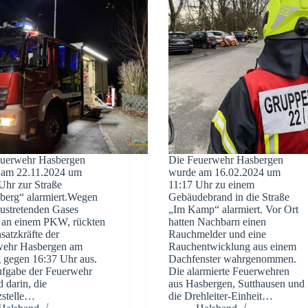
euerwehr Hasbergen
Die Feuerwehr Hasbergen
 am 22.11.2024 um
wurde am 16.02.2024 um
Uhr zur Straße
11:17 Uhr zu einem
berg“ alarmiert.Wegen
Gebäudebrand in die Straße
austretenden Gases
„Im Kamp“ alarmiert. Vor Ort
 an einem PKW, rückten
hatten Nachbarn einen
satzkräfte der
Rauchmelder und eine
wehr Hasbergen am
Rauchentwicklung aus einem
g gegen 16:37 Uhr aus.
Dachfenster wahrgenommen.
fgabe der Feuerwehr
Die alarmierte Feuerwehren
d darin, die
aus Hasbergen, Sutthausen und
zstelle…
die Drehleiter-Einheit…