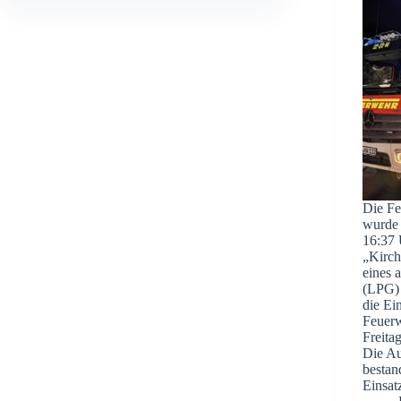
Die F
wurde
16:37 
„Kirch
eines 
(LPG)
die Ein
Feuer
Freita
Die Au
bestan
Einsat