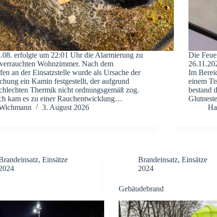
08. erfolgte um 22:01 Uhr die Alarmierung zu
Die Feue
 verrauchten Wohnzimmer. Nach dem
26.11.20
ffen an der Einsatzstelle wurde als Ursache der
Im Bereic
chung ein Kamin festgestellt, der aufgrund
einem Ti
schlechten Thermik nicht ordnungsgemäß zog.
bestand d
ch kam es zu einer Rauchentwicklung…
Glutnest
Wichmann
3. August 2026
Ha
Brandeinsatz
,
Einsätze
Brandeinsatz
,
Einsätze
2024
2024
Gebäudebrand