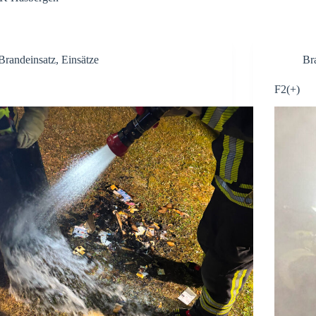
Brandeinsatz
,
Einsätze
Br
F2(+)