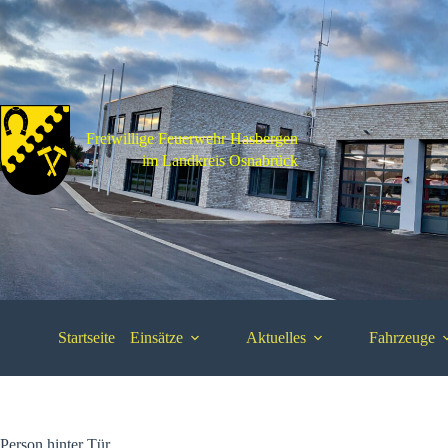
Zum
Inhalt
springen
Freiwillige Feuerwehr Hasbergen
im Landkreis Osnabrück
Startseite
Einsätze
Aktuelles
Fahrzeuge
Person hinter Tür