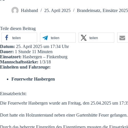
Halsband
25. April 2025
Brandeinsatz
,
Einsätze 2025
Teile diesen Beitrag
teilen
teilen
teilen
Datum:
25. April 2025 um 17:34 Uhr
Dauer:
1 Stunde 11 Minuten
Einsatzort:
Hasbergen – Finkenburg
Mannschaftsstärke:
1/3/18
Einheiten und Fahrzeuge:
Feuerwehr Hasbergen
Einsatzbericht:
Die Feuerwehr Hasbergen wurde am Freitag, den 25.04.2025 um 17:35
Dort hatte ein Holzunterstand neben einer Gartenhütte Feuer gefangen.
Durch das beherzte Eingreifen des Eigentümers mussten die Einsatzkr