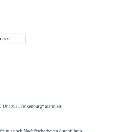
E-Mail
 Uhr zur „Finkenburg“ alarmiert.
äfte nur noch Nachlöscharbeiten durchführen.