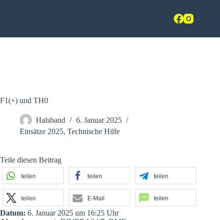
Zum
Freiwillige Feuerwehr Hasbergen
Inhalt
springen
im Landkreis Osnabrück
F1(+) und TH0
Halsband
6. Januar 2025
Einsätze 2025
,
Technische Hilfe
Teile diesen Beitrag
teilen
teilen
teilen
teilen
E-Mail
teilen
Datum:
6. Januar 2025 um 16:25 Uhr