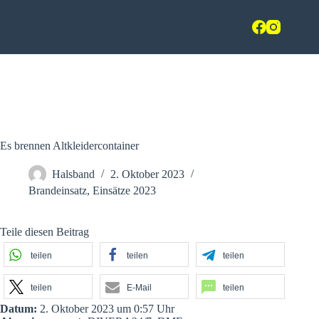
Zum
Freiwillige Feuerwehr Hasbergen
Inhalt
springen
im Landkreis Osnabrück
Es brennen Altkleidercontainer
Halsband
2. Oktober 2023
Brandeinsatz
,
Einsätze 2023
Teile diesen Beitrag
teilen
teilen
teilen
teilen
E-Mail
teilen
Datum:
2. Oktober 2023 um 0:57 Uhr