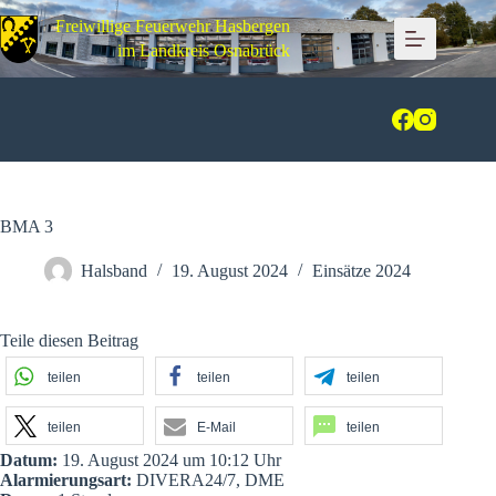
Zum
Freiwillige Feuerwehr Hasbergen
Inhalt
springen
im Landkreis Osnabrück
BMA 3
Halsband
19. August 2024
Einsätze 2024
Teile diesen Beitrag
teilen
teilen
teilen
teilen
E-Mail
teilen
Datum:
19. August 2024 um 10:12 Uhr
Alarmierungsart:
DIVERA24/7, DME