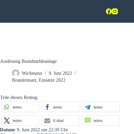
Zum
Freiwillige Feuerwehr Hasbergen
Inhalt
springen
im Landkreis Osnabrück
Auslösung Brandmeldeanlage
Wichmann
9. Juni 2022
Brandeinsatz
,
Einsätze 2022
Teile diesen Beitrag
teilen
teilen
teilen
teilen
E-Mail
teilen
Datum:
9. Juni 2022 um 22:39 Uhr