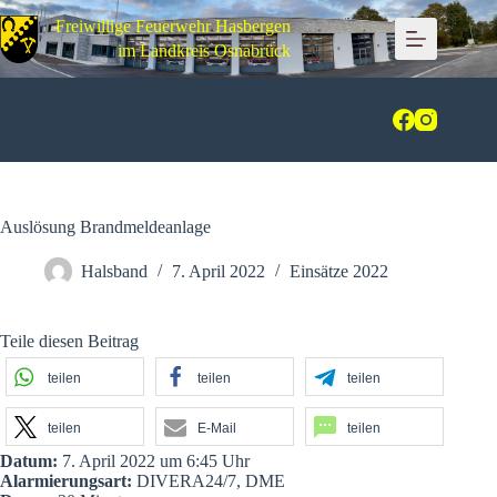
Zum
Freiwillige Feuerwehr Hasbergen
Inhalt
springen
im Landkreis Osnabrück
Auslösung Brandmeldeanlage
Halsband
7. April 2022
Einsätze 2022
Teile diesen Beitrag
teilen
teilen
teilen
teilen
E-Mail
teilen
Datum:
7. April 2022 um 6:45 Uhr
Alarmierungsart:
DIVERA24/7, DME