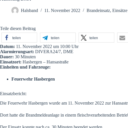
Halsband
11. November 2022
Brandeinsatz
,
Einsätze
Teile diesen Beitrag
teilen
teilen
teilen
Datum:
11. November 2022 um 10:00 Uhr
Alarmierungsart:
DIVERA24/7, DME
Dauer:
30 Minuten
Einsatzort:
Hasbergen – Hansastraße
Einheiten und Fahrzeuge:
Feuerwehr Hasbergen
Einsatzbericht:
Die Feuerwehr Hasbergen wurde am 11. November 2022 zur Hansastra
Dort hatte die Brandmeldeanlage in einem fleischverarbeitenden Betrie
Der Einsatz konnte nach ca. 30 Minuten beendet werden.