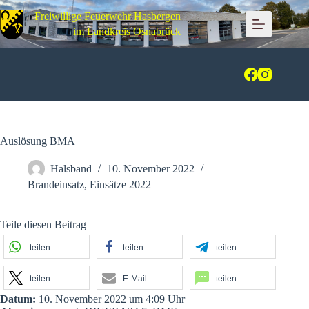
Zum
Freiwillige Feuerwehr Hasbergen
Inhalt
springen
im Landkreis Osnabrück
Auslösung BMA
Halsband
10. November 2022
Brandeinsatz
,
Einsätze 2022
Teile diesen Beitrag
teilen
teilen
teilen
teilen
E-Mail
teilen
Datum:
10. November 2022 um 4:09 Uhr