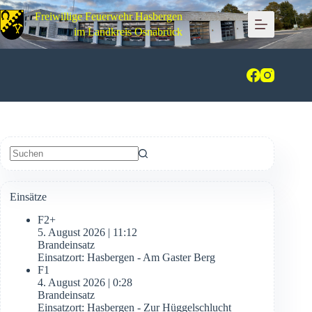
Zum
Freiwillige Feuerwehr Hasbergen
Inhalt
springen
im Landkreis Osnabrück
Keine
Ergebnisse
Einsätze
F2+
5. August 2026
|
11:12
Brandeinsatz
Einsatzort: Hasbergen - Am Gaster Berg
F1
4. August 2026
|
0:28
Brandeinsatz
Einsatzort: Hasbergen - Zur Hüggelschlucht