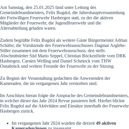
Am Samstag, den 25.01.2025 fand unter Leitung des
Gemeindebrandmeisters, Felix Bugdol, die Jahreshauptversammlung
der Freiwilligen Feuerwehr Hasbergen statt, zu der die aktiven
Mitglieder der Feuerwehr, die Jugendfeuerwehr und die
Altersabteilung geladen waren.
Zudem begrüßte Felix Bugdol als weitere Gäste Bürgermeister Adrian
Schäfer, die Vorsitzende des Feuerwehrausschusses Dagmar Arglebe-
Stiller zusammen mit dem Feuerwehrausschuss, den stellv.
Abschnittsleiter Süd Mario Seppel, Christian Böckenförde vom DRK
Hasbergen, Carsten Welling und Daniel Schmock vom THW
Osnabrück und weitere Freunde der Feuerwehr zu der Sitzung.
Zu Beginn der Veranstaltung gedachten die Anwesenden der
Kameraden, die im vergangenen Jahr verstorben sind.
Im Anschluss hieran folgte die Ansprache des Gemeindebrandmeisters,
in welcher dieser das Jahr 2024 Revue passieren ließ. Hierbei blickte
Felix Bugdol auf die Aktivitäten und Einsätze innerhalb der Feuerwehr
Hasbergen zurück.
Im vergangenen Jahr 2024 wurden die derzeit
49 aktiven
Kameraden/innen
zu insgesamt