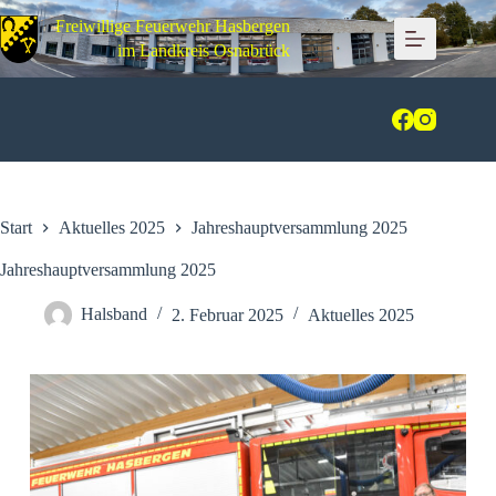
Zum
Freiwillige Feuerwehr Hasbergen
Inhalt
springen
im Landkreis Osnabrück
Start
Aktuelles 2025
Jahreshauptversammlung 2025
Jahreshauptversammlung 2025
Halsband
2. Februar 2025
Aktuelles 2025